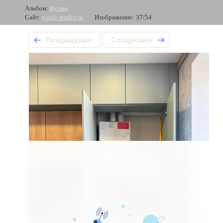
Альбом:
Кухни
Сайт:
verde-studio.ru
Изображение: 37/54
Предыдущее
Следующее